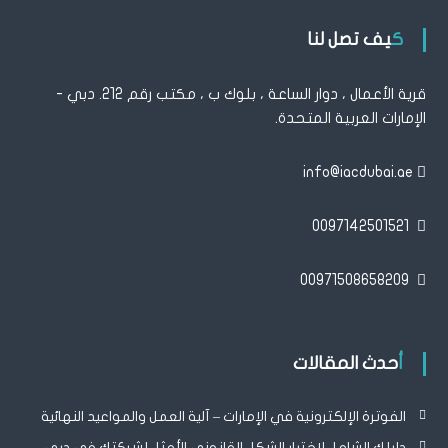
كيف تصل لنا
قرية الأعمال ، دوار الساعة ، بلوك ب ، مكتب رقم 212. دبي -
الإمارات العربية المتحدة.
info@iacdubai.ae
0097142501521
00971508658209
أحدث المقالات
الفوترة الإلكترونية في الإمارات – آلية العمل والمواعيد النهائية
دليلك الشامل لاختيار الشكل القانوني الأمثل لشركتك في دبي