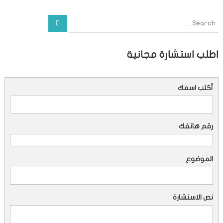
S
S
e
e
a
a
r
c
r
اطلب استشارة مجانية
h
c
h
f
أكتب اسمك
o
r
:
رقم هاتفك
الموضوع
نص الاستشارة