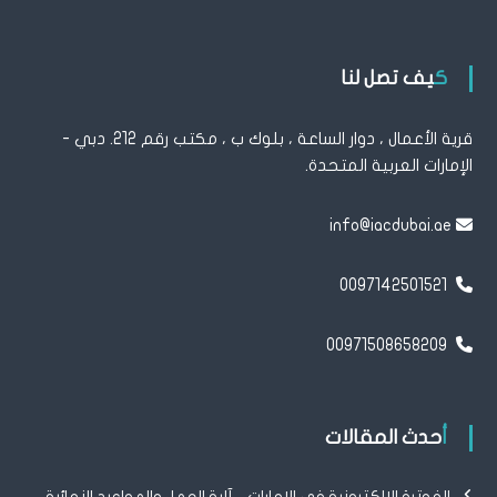
:
كيف تصل لنا
قرية الأعمال ، دوار الساعة ، بلوك ب ، مكتب رقم 212. دبي -
الإمارات العربية المتحدة.
info@iacdubai.ae
0097142501521
00971508658209
أحدث المقالات
الفوترة الإلكترونية في الإمارات – آلية العمل والمواعيد النهائية