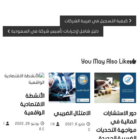
ت
كيفية التسجيل في ضريبة الشركات
دليل شامل لإجراءات تأسيس شركة في السعودية
ص
فّ
You May Also Like
ح
ا
ل
الأنشطة
م
الاقتصادية
الواقعية
دور الاستشارات
الامتثال الضريبي
ق
المالية في
يونيو 26, 2022
I
مايو 6, 2021
I A
A C
مواجهة التحديات
C
ا
الضريبية الجديدة