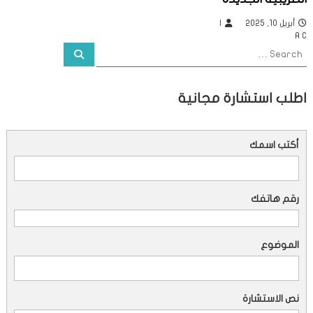
ل
أبريل 10, 2025
I
A C
ا
S
S
e
e
a
ت
a
r
c
r
اطلب استشارة مجانية
h
c
h
f
أكتب اسمك
o
r
:
رقم هاتفك
الموضوع
نص الاستشارة