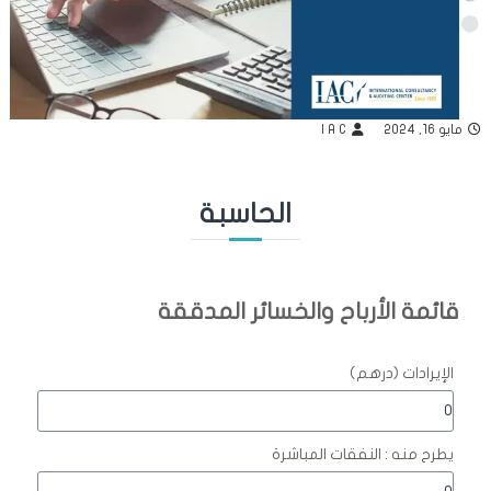
ا
ر
ا
ت
و
مايو 16, 2024
I A C
ت
د
ق
الحاسبة
ي
ق
ا
ل
قائمة الأرباح والخسائر المدققة
ح
س
الإيرادات (درهم)
ا
ب
ا
يطرح منه : النفقات المباشرة
ت